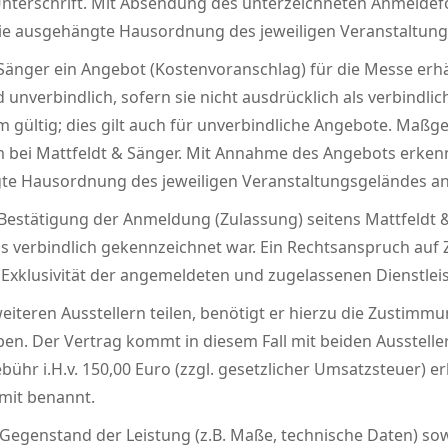
Unterschrift. Mit Absendung des unterzeichneten Anmeldefo
e ausgehängte Hausordnung des jeweiligen Veranstaltung
Sänger ein Angebot (Kostenvoranschlag) für die Messe erhäl
 unverbindlich, sofern sie nicht ausdrücklich als verbindli
gültig; dies gilt auch für unverbindliche Angebote. Maßgeb
bei Mattfeldt & Sänger. Mit Annahme des Angebots erkennt
e Hausordnung des jeweiligen Veranstaltungsgeländes an
estätigung der Anmeldung (Zulassung) seitens Mattfeldt & 
ls verbindlich gekennzeichnet war. Ein Rechtsanspruch au
f Exklusivität der angemeldeten und zugelassenen Dienstle
iteren Ausstellern teilen, benötigt er hierzu die Zustimm
ben. Der Vertrag kommt in diesem Fall mit beiden Ausstell
bühr i.H.v. 150,00 Euro (zzgl. gesetzlicher Umsatzsteuer) e
 mit benannt.
genstand der Leistung (z.B. Maße, technische Daten) sowi