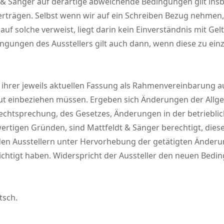
& Sänger auf derartige abweichende Bedingungen gilt insb
erträgen. Selbst wenn wir auf ein Schreiben Bezug nehme
r auf solche verweist, liegt darin kein Einverständnis mit 
ngungen des Ausstellers gilt auch dann, wenn diese zu ei
ihrer jeweils aktuellen Fassung als Rahmenvereinbarung a
rneut einbeziehen müssen. Ergeben sich Änderungen der Al
htsprechung, des Gesetzes, Änderungen in der betrieblic
wertigen Gründen, sind Mattfeldt & Sänger berechtigt, die
r den Ausstellern unter Hervorhebung der getätigten Ände
htigt haben. Widerspricht der Aussteller den neuen Bedi
tsch.